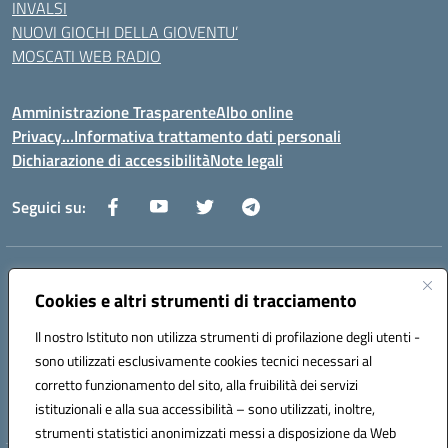
INVALSI
NUOVI GIOCHI DELLA GIOVENTU’
MOSCATI WEB RADIO
Amministrazione Trasparente
Albo online
Privacy…Informativa trattamento dati personali
Dichiarazione di accessibilità
Note legali
Seguici su:
Indirizzo:
Via della Repubblica 84098 – Pontecagnano Faiano (SA)
Centralino:
Cookies e altri strumenti di tracciamento
089 201032
Email:
saic88800v@istruzione.it
Posta elettronica certificata (PEC):
saic88800v@pec.istruzione.it
Il nostro Istituto non utilizza strumenti di profilazione degli utenti -
Codice fiscale: 80028930651
sono utilizzati esclusivamente cookies tecnici necessari al
Codice meccanografico:
saic88800v
corretto funzionamento del sito, alla fruibilità dei servizi
Codice unico di fatturazione (CUF): UFLEGP
istituzionali e alla sua accessibilità – sono utilizzati, inoltre,
strumenti statistici anonimizzati messi a disposizione da Web