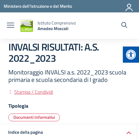
Vai ai contenuti
Vai al menu di navigazione
Vai al footer
Ministero dell'Istruzione e del Merito
Istituto Comprensivo
Amedeo Moscati
INVALSI RISULTATI: A.S.
Apr
2022_2023
Monitoraggio INVALSI a.s. 2022_2023 scuola
primaria e scuola secondaria di I grado
Stampa / Condividi
Tipologia
Documenti Informativi
Indice della pagina