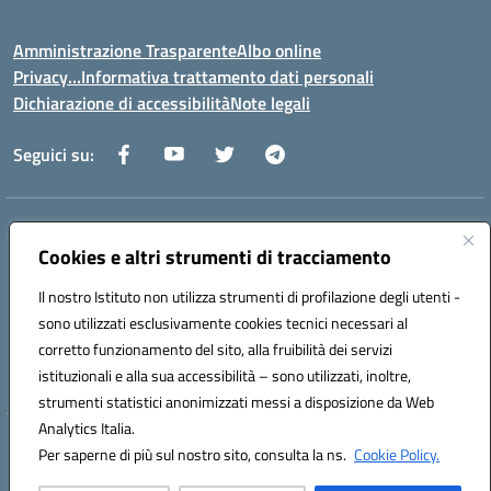
Amministrazione Trasparente
Albo online
Privacy…Informativa trattamento dati personali
Dichiarazione di accessibilità
Note legali
Seguici su:
Indirizzo:
Via della Repubblica 84098 – Pontecagnano Faiano (SA)
Centralino:
Cookies e altri strumenti di tracciamento
089 201032
Email:
saic88800v@istruzione.it
Posta elettronica certificata (PEC):
saic88800v@pec.istruzione.it
Il nostro Istituto non utilizza strumenti di profilazione degli utenti -
Codice fiscale: 80028930651
sono utilizzati esclusivamente cookies tecnici necessari al
Codice meccanografico:
saic88800v
corretto funzionamento del sito, alla fruibilità dei servizi
Codice unico di fatturazione (CUF): UFLEGP
istituzionali e alla sua accessibilità – sono utilizzati, inoltre,
strumenti statistici anonimizzati messi a disposizione da Web
Analytics Italia.
Hosting & Powered by 3D Solution S.r.l.
Per saperne di più sul nostro sito, consulta la ns.
Cookie Policy.
Concept & Design by Designers Italia