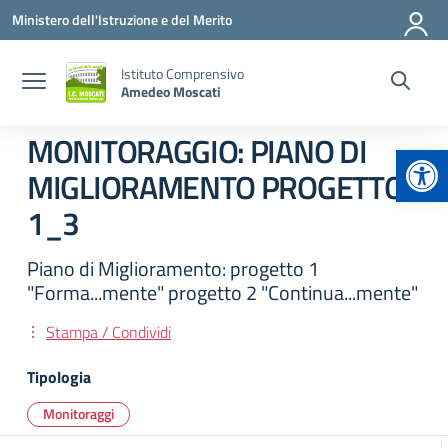
Vai ai contenuti
Vai al menu di navigazione
Vai al footer
Ministero dell'Istruzione e del Merito
Istituto Comprensivo
Amedeo Moscati
MONITORAGGIO: PIANO DI
Apr
MIGLIORAMENTO PROGETTO
1_3
Piano di Miglioramento: progetto 1
"Forma...mente" progetto 2 "Continua...mente"
Stampa / Condividi
Tipologia
Monitoraggi