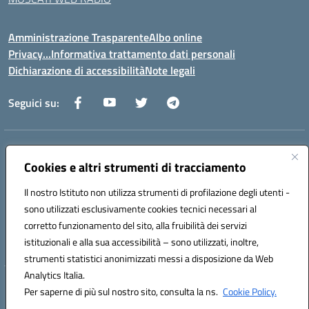
Amministrazione Trasparente
Albo online
Privacy…Informativa trattamento dati personali
Dichiarazione di accessibilità
Note legali
Seguici su:
Indirizzo:
Via della Repubblica 84098 – Pontecagnano Faiano (SA)
Centralino:
Cookies e altri strumenti di tracciamento
089 201032
Email:
saic88800v@istruzione.it
Posta elettronica certificata (PEC):
saic88800v@pec.istruzione.it
Il nostro Istituto non utilizza strumenti di profilazione degli utenti -
Codice fiscale: 80028930651
sono utilizzati esclusivamente cookies tecnici necessari al
Codice meccanografico:
saic88800v
corretto funzionamento del sito, alla fruibilità dei servizi
Codice unico di fatturazione (CUF): UFLEGP
istituzionali e alla sua accessibilità – sono utilizzati, inoltre,
strumenti statistici anonimizzati messi a disposizione da Web
Analytics Italia.
Hosting & Powered by 3D Solution S.r.l.
Per saperne di più sul nostro sito, consulta la ns.
Cookie Policy.
Concept & Design by Designers Italia