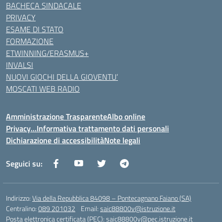
BACHECA SINDACALE
PRIVACY
ESAME DI STATO
FORMAZIONE
ETWINNING/ERASMUS+
INVALSI
NUOVI GIOCHI DELLA GIOVENTU’
MOSCATI WEB RADIO
Amministrazione Trasparente
Albo online
Privacy…Informativa trattamento dati personali
Dichiarazione di accessibilità
Note legali
Seguici su:
Indirizzo:
Via della Repubblica 84098 – Pontecagnano Faiano (SA)
Centralino:
089 201032
Email:
saic88800v@istruzione.it
Posta elettronica certificata (PEC):
saic88800v@pec.istruzione.it