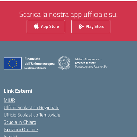
Scarica la nostra app ufficiale su:
App Store
Play Store
Istituto Comprensivo
Amedeo Moscati
Pontecagnano Faiano (SA)
— Visita la pagina iniziale della scuola
Link Esterni
MIUR
Ufficio Scolastico Regionale
Ufficio Scolastico Territoriale
Scuola in Chiaro
Iscrizioni On Line
Invalsi