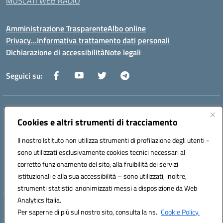
MOSCATI WEB RADIO
Amministrazione Trasparente
Albo online
Privacy…Informativa trattamento dati personali
Dichiarazione di accessibilità
Note legali
Seguici su:
Indirizzo:
Via della Repubblica 84098 – Pontecagnano Faiano (SA)
Centralino:
Cookies e altri strumenti di tracciamento
089 201032
Email:
saic88800v@istruzione.it
Posta elettronica certificata (PEC):
saic88800v@pec.istruzione.it
Il nostro Istituto non utilizza strumenti di profilazione degli utenti -
Codice fiscale: 80028930651
sono utilizzati esclusivamente cookies tecnici necessari al
Codice meccanografico:
saic88800v
corretto funzionamento del sito, alla fruibilità dei servizi
Codice unico di fatturazione (CUF): UFLEGP
istituzionali e alla sua accessibilità – sono utilizzati, inoltre,
strumenti statistici anonimizzati messi a disposizione da Web
Analytics Italia.
Hosting & Powered by 3D Solution S.r.l.
Per saperne di più sul nostro sito, consulta la ns.
Cookie Policy.
Concept & Design by Designers Italia