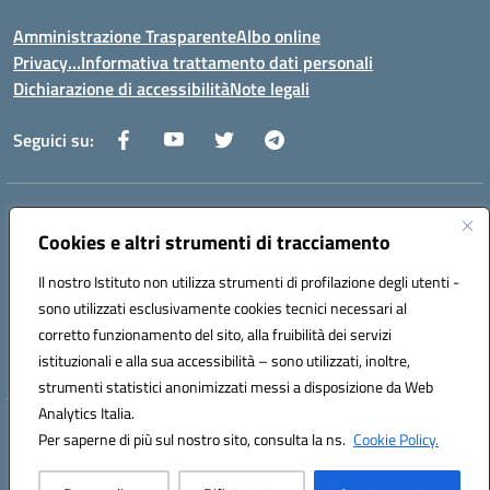
Amministrazione Trasparente
Albo online
Privacy…Informativa trattamento dati personali
Dichiarazione di accessibilità
Note legali
Seguici su:
Indirizzo:
Via della Repubblica 84098 – Pontecagnano Faiano (SA)
Centralino:
Cookies e altri strumenti di tracciamento
089 201032
Email:
saic88800v@istruzione.it
Posta elettronica certificata (PEC):
saic88800v@pec.istruzione.it
Il nostro Istituto non utilizza strumenti di profilazione degli utenti -
Codice fiscale: 80028930651
sono utilizzati esclusivamente cookies tecnici necessari al
Codice meccanografico:
saic88800v
corretto funzionamento del sito, alla fruibilità dei servizi
Codice unico di fatturazione (CUF): UFLEGP
istituzionali e alla sua accessibilità – sono utilizzati, inoltre,
strumenti statistici anonimizzati messi a disposizione da Web
Analytics Italia.
Hosting & Powered by 3D Solution S.r.l.
Per saperne di più sul nostro sito, consulta la ns.
Cookie Policy.
Concept & Design by Designers Italia