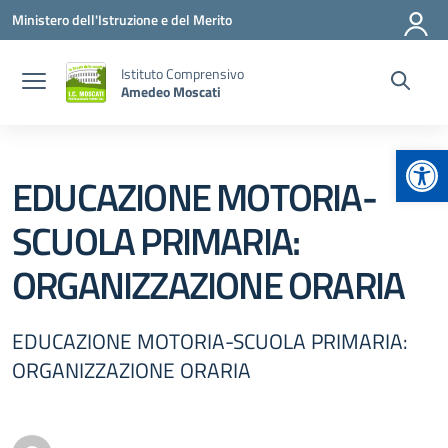
Vai ai contenuti
Vai al menu di navigazione
Vai al footer
Ministero dell'Istruzione e del Merito
Istituto Comprensivo
Amedeo Moscati
Apr
EDUCAZIONE MOTORIA-
SCUOLA PRIMARIA:
ORGANIZZAZIONE ORARIA
EDUCAZIONE MOTORIA-SCUOLA PRIMARIA:
ORGANIZZAZIONE ORARIA