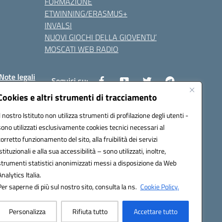
FORMAZIONE
ETWINNING/ERASMUS+
INVALSI
NUOVI GIOCHI DELLA GIOVENTU’
MOSCATI WEB RADIO
Note legali
Seguici su:
Cookies e altri strumenti di tracciamento
Il nostro Istituto non utilizza strumenti di profilazione degli utenti -
8800v@pec.istruzione.it
sono utilizzati esclusivamente cookies tecnici necessari al
corretto funzionamento del sito, alla fruibilità dei servizi
istituzionali e alla sua accessibilità – sono utilizzati, inoltre,
strumenti statistici anonimizzati messi a disposizione da Web
Analytics Italia.
Per saperne di più sul nostro sito, consulta la ns.
Cookie Policy.
Personalizza
Rifiuta tutto
Accettare tutto