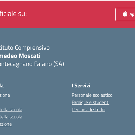
iciale su:
App
tituto Comprensivo
medeo Moscati
ontecagnano Faiano (SA)
Visita la pagina iniziale della scuola
la
I Servizi
zione
Personale scolastico
Famiglie e studenti
della scuola
Percorsi di studio
della scuola
azione