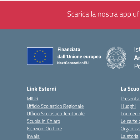
Scarica la nostra app uff
Is
A
P
— 
Link Esterni
La Scuo
MIUR
Presenta
Ufficio Scolastico Regionale
I luoghi
Ufficio Scolastico Territoriale
I numeri 
Scuola in Chiaro
Le carte 
Iscrizioni On Line
Organizz
Invalsi
La storia