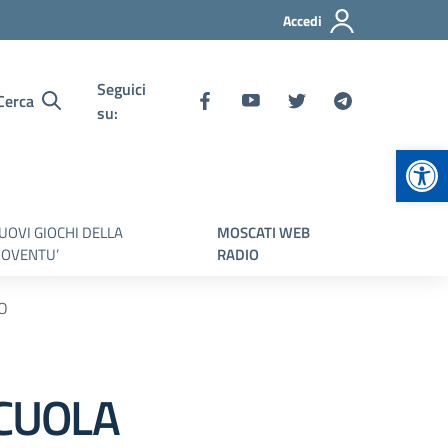
Accedi
Seguici
Cerca
su:
Apr
UOVI GIOCHI DELLA
MOSCATI WEB
IOVENTU’
RADIO
DO
SCUOLA