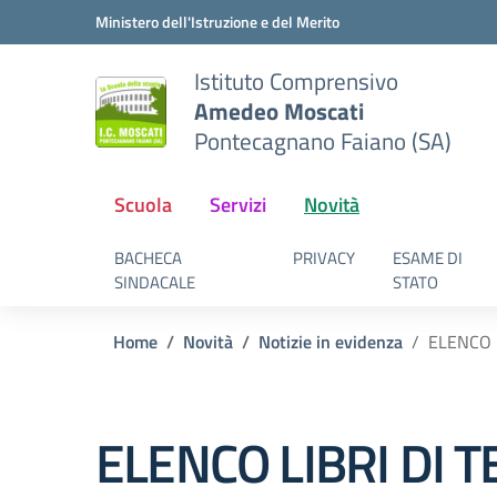
Vai ai contenuti
Vai al menu di navigazione
Vai al footer
Ministero dell'Istruzione e del Merito
Istituto Comprensivo
Amedeo Moscati
Pontecagnano Faiano (SA)
Scuola
Servizi
Novità
BACHECA
PRIVACY
ESAME DI
SINDACALE
STATO
Home
Novità
Notizie in evidenza
ELENCO 
ELENCO LIBRI DI T