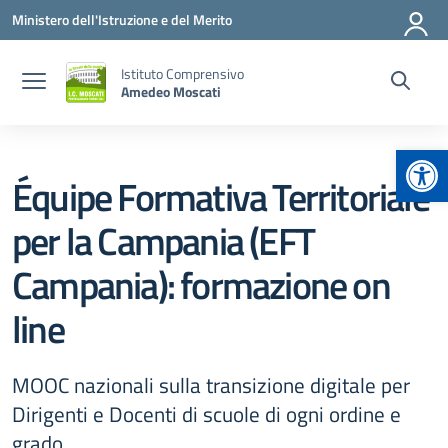
Vai ai contenuti
Vai al menu di navigazione
Vai al footer
Ministero dell'Istruzione e del Merito
Istituto Comprensivo
Amedeo Moscati
Apr
Équipe Formativa Territoriale
per la Campania (EFT
Campania): formazione on
line
MOOC nazionali sulla transizione digitale per
Dirigenti e Docenti di scuole di ogni ordine e
grado.