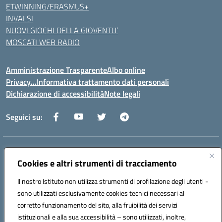
ETWINNING/ERASMUS+
INVALSI
NUOVI GIOCHI DELLA GIOVENTU’
MOSCATI WEB RADIO
Amministrazione Trasparente
Albo online
Privacy…Informativa trattamento dati personali
Dichiarazione di accessibilità
Note legali
Seguici su:
Indirizzo:
Via della Repubblica 84098 – Pontecagnano Faiano (SA)
Centralino:
089 201032
Email:
saic88800v@istruzione.it
Cookies e altri strumenti di tracciamento
Posta elettronica certificata (PEC):
saic88800v@pec.istruzione.it
Il nostro Istituto non utilizza strumenti di profilazione degli utenti -
Codice fiscale: 80028930651
sono utilizzati esclusivamente cookies tecnici necessari al
Codice meccanografico:
saic88800v
corretto funzionamento del sito, alla fruibilità dei servizi
Codice unico di fatturazione (CUF): UFLEGP
istituzionali e alla sua accessibilità – sono utilizzati, inoltre,