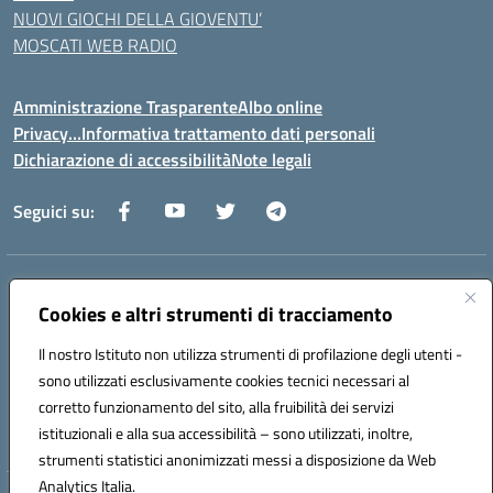
NUOVI GIOCHI DELLA GIOVENTU’
MOSCATI WEB RADIO
Amministrazione Trasparente
Albo online
Privacy…Informativa trattamento dati personali
Dichiarazione di accessibilità
Note legali
Seguici su:
Indirizzo:
Via della Repubblica 84098 – Pontecagnano Faiano (SA)
Cookies e altri strumenti di tracciamento
Centralino:
089 201032
Email:
saic88800v@istruzione.it
Posta elettronica certificata (PEC):
saic88800v@pec.istruzione.it
Il nostro Istituto non utilizza strumenti di profilazione degli utenti -
Codice fiscale: 80028930651
sono utilizzati esclusivamente cookies tecnici necessari al
Codice meccanografico:
saic88800v
corretto funzionamento del sito, alla fruibilità dei servizi
Codice unico di fatturazione (CUF): UFLEGP
istituzionali e alla sua accessibilità – sono utilizzati, inoltre,
strumenti statistici anonimizzati messi a disposizione da Web
Analytics Italia.