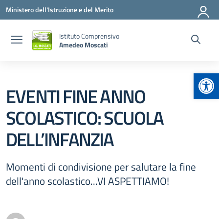
Vai ai contenuti
Vai al menu di navigazione
Vai al footer
Ministero dell'Istruzione e del Merito
Istituto Comprensivo
Amedeo Moscati
Apr
EVENTI FINE ANNO
SCOLASTICO: SCUOLA
DELL’INFANZIA
Momenti di condivisione per salutare la fine
dell'anno scolastico...VI ASPETTIAMO!