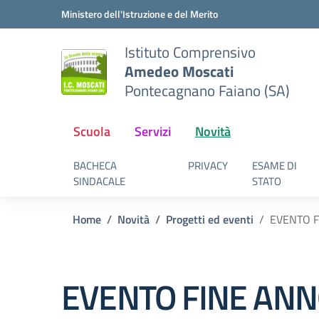
Vai ai contenuti
Vai al menu di navigazione
Vai al footer
Ministero dell'Istruzione e del Merito
Istituto Comprensivo
Amedeo Moscati
Pontecagnano Faiano (SA)
Scuola
Servizi
Novità
BACHECA
PRIVACY
ESAME DI
SINDACALE
STATO
Home
Novità
Progetti ed eventi
EVENTO F
EVENTO FINE ANN