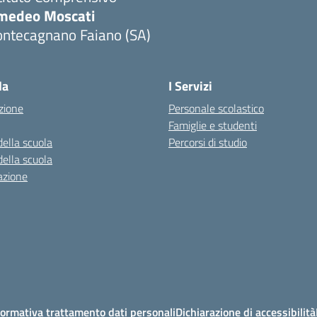
medeo Moscati
ontecagnano Faiano (SA)
Visita la pagina iniziale della scuola
la
I Servizi
zione
Personale scolastico
Famiglie e studenti
della scuola
Percorsi di studio
della scuola
azione
ormativa trattamento dati personali
Dichiarazione di accessibilità