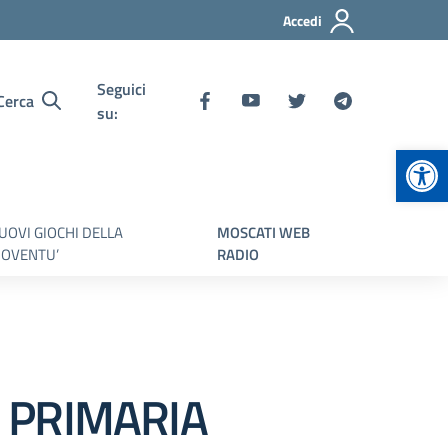
Accedi
Seguici
Cerca
su:
Apr
UOVI GIOCHI DELLA
MOSCATI WEB
IOVENTU’
RADIO
 PRIMARIA