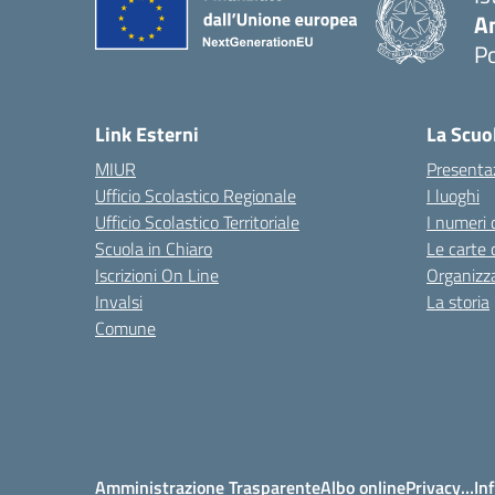
A
P
— 
Link Esterni
La Scuo
MIUR
Presenta
Ufficio Scolastico Regionale
I luoghi
Ufficio Scolastico Territoriale
I numeri 
Scuola in Chiaro
Le carte 
Iscrizioni On Line
Organizz
Invalsi
La storia
Comune
Amministrazione Trasparente
Albo online
Privacy…Inf