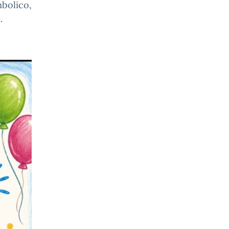
mbolico,
…