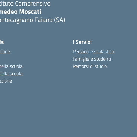
tituto Comprensivo
medeo Moscati
ontecagnano Faiano (SA)
Visita la pagina iniziale della scuola
la
I Servizi
zione
Personale scolastico
Famiglie e studenti
della scuola
Percorsi di studio
della scuola
azione