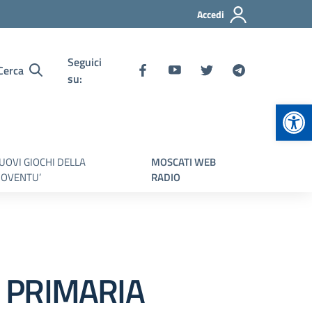
Accedi
Seguici
Cerca
su:
Apr
UOVI GIOCHI DELLA
MOSCATI WEB
IOVENTU’
RADIO
 PRIMARIA