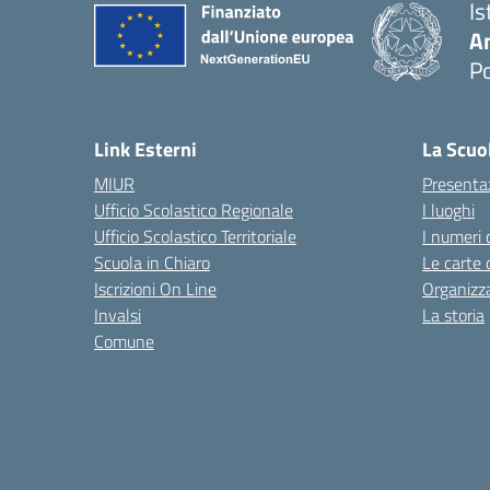
Is
A
P
— 
Link Esterni
La Scuo
MIUR
Presenta
Ufficio Scolastico Regionale
I luoghi
Ufficio Scolastico Territoriale
I numeri 
Scuola in Chiaro
Le carte 
Iscrizioni On Line
Organizz
Invalsi
La storia
Comune