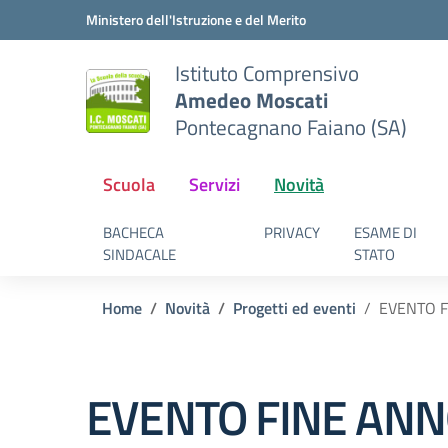
Vai ai contenuti
Vai al menu di navigazione
Vai al footer
Ministero dell'Istruzione e del Merito
Istituto Comprensivo
Amedeo Moscati
Pontecagnano Faiano (SA)
Scuola
Servizi
Novità
BACHECA
PRIVACY
ESAME DI
SINDACALE
STATO
Home
Novità
Progetti ed eventi
EVENTO F
EVENTO FINE ANN