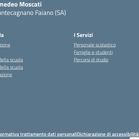
medeo Moscati
ontecagnano Faiano (SA)
Visita la pagina iniziale della scuola
la
I Servizi
zione
Personale scolastico
Famiglie e studenti
della scuola
Percorsi di studio
della scuola
azione
ormativa trattamento dati personali
Dichiarazione di accessibilità