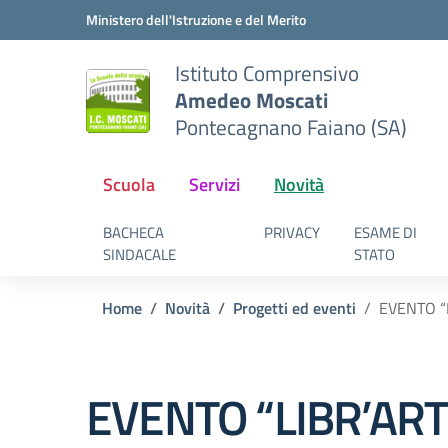
Vai ai contenuti
Vai al menu di navigazione
Vai al footer
Ministero dell'Istruzione e del Merito
Istituto Comprensivo
Amedeo Moscati
Pontecagnano Faiano (SA)
Scuola
Servizi
Novità
BACHECA
PRIVACY
ESAME DI
SINDACALE
STATO
Home
Novità
Progetti ed eventi
EVENTO “
EVENTO “LIBR’AR