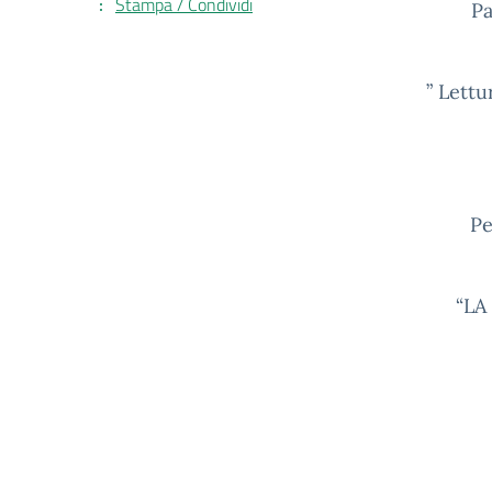
Stampa / Condividi
Pa
” Lettu
Pe
“LA