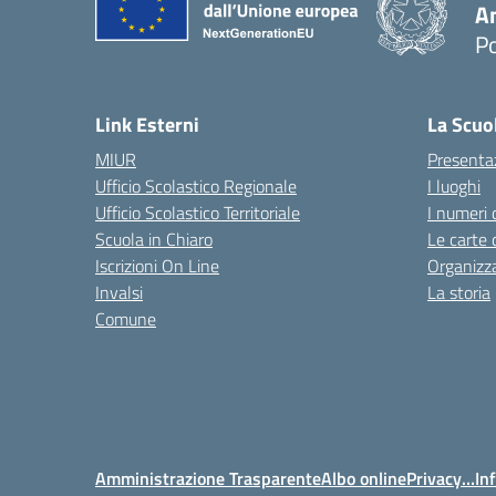
A
P
— 
Link Esterni
La Scuo
MIUR
Presenta
Ufficio Scolastico Regionale
I luoghi
Ufficio Scolastico Territoriale
I numeri 
Scuola in Chiaro
Le carte 
Iscrizioni On Line
Organizz
Invalsi
La storia
Comune
Amministrazione Trasparente
Albo online
Privacy…Inf