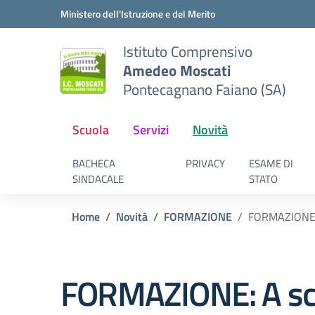
Vai ai contenuti
Vai al menu di navigazione
Vai al footer
Ministero dell'Istruzione e del Merito
Istituto Comprensivo
Amedeo Moscati
Pontecagnano Faiano (SA)
Scuola
Servizi
Novità
BACHECA
PRIVACY
ESAME DI
SINDACALE
STATO
Home
Novità
FORMAZIONE
FORMAZIONE: 
FORMAZIONE: A scu