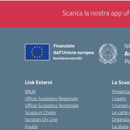
Scarica la nostra app uff
Is
A
P
— 
Link Esterni
La Scuo
MIUR
Presenta
Ufficio Scolastico Regionale
I luoghi
Ufficio Scolastico Territoriale
I numeri 
Scuola in Chiaro
Le carte 
Iscrizioni On Line
Organizz
Invalsi
La storia