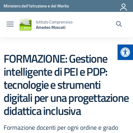
Vai ai contenuti
Vai al menu di navigazione
Vai al footer
Ministero dell'Istruzione e del Merito
Istituto Comprensivo
Amedeo Moscati
Apr
FORMAZIONE: Gestione
intelligente di PEI e PDP:
tecnologie e strumenti
digitali per una progettazione
didattica inclusiva
Formazione docenti per ogni ordine e grado