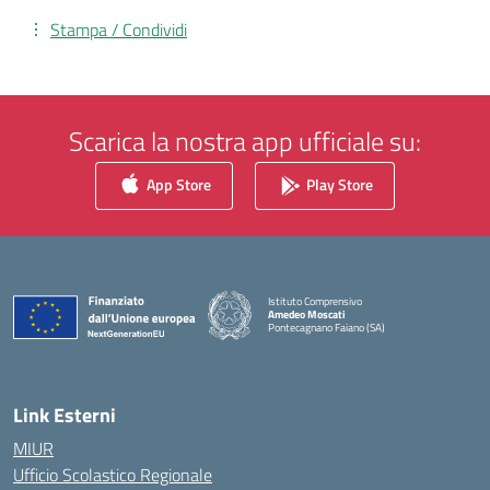
Stampa / Condividi
Scarica la nostra app ufficiale su:
App Store
Play Store
Istituto Comprensivo
Amedeo Moscati
Pontecagnano Faiano (SA)
— Visita la pagina iniziale della scuola
Link Esterni
MIUR
Ufficio Scolastico Regionale