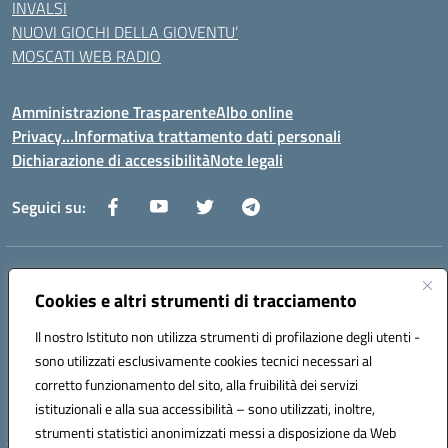
INVALSI
NUOVI GIOCHI DELLA GIOVENTU’
MOSCATI WEB RADIO
Amministrazione Trasparente
Albo online
Privacy…Informativa trattamento dati personali
Dichiarazione di accessibilità
Note legali
Seguici su:
Indirizzo:
Via della Repubblica 84098 – Pontecagnano Faiano (SA)
Centralino:
Cookies e altri strumenti di tracciamento
089 201032
Email:
saic88800v@istruzione.it
Posta elettronica certificata (PEC):
saic88800v@pec.istruzione.it
Il nostro Istituto non utilizza strumenti di profilazione degli utenti -
Codice fiscale: 80028930651
sono utilizzati esclusivamente cookies tecnici necessari al
Codice meccanografico:
saic88800v
corretto funzionamento del sito, alla fruibilità dei servizi
Codice unico di fatturazione (CUF): UFLEGP
istituzionali e alla sua accessibilità – sono utilizzati, inoltre,
strumenti statistici anonimizzati messi a disposizione da Web