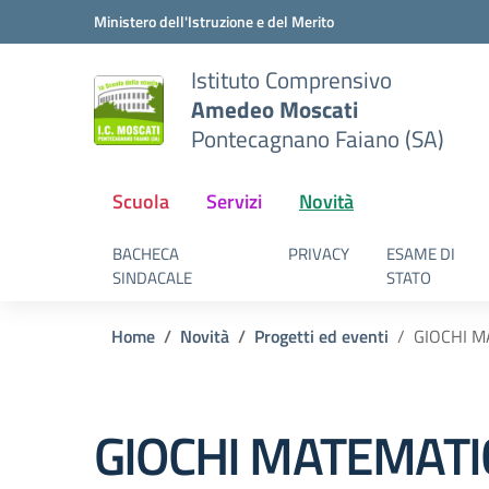
Vai ai contenuti
Vai al menu di navigazione
Vai al footer
Ministero dell'Istruzione e del Merito
Istituto Comprensivo
Amedeo Moscati
Pontecagnano Faiano (SA)
Scuola
Servizi
Novità
BACHECA
PRIVACY
ESAME DI
SINDACALE
STATO
Home
Novità
Progetti ed eventi
GIOCHI M
GIOCHI MATEMATI