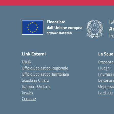
Is
A
P
— 
Link Esterni
La Scuo
MIUR
Presenta
Ufficio Scolastico Regionale
I luoghi
Ufficio Scolastico Territoriale
I numeri 
Scuola in Chiaro
Le carte 
Iscrizioni On Line
Organizz
Invalsi
La storia
Comune