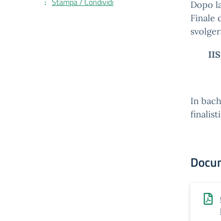
Stampa / Condividi
Dopo la
Finale 
svolger
II
In bach
finalist
Docu