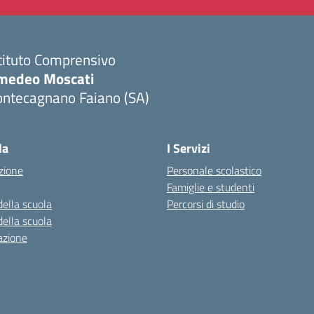
tituto Comprensivo
medeo Moscati
ontecagnano Faiano (SA)
Visita la pagina iniziale della scuola
la
I Servizi
zione
Personale scolastico
Famiglie e studenti
della scuola
Percorsi di studio
della scuola
azione