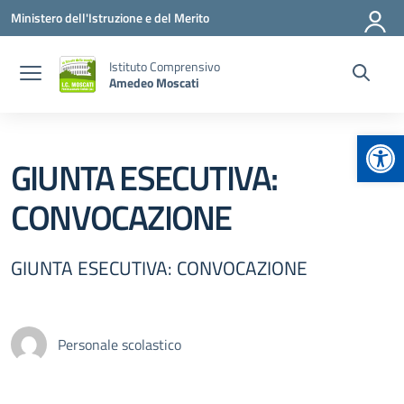
Vai ai contenuti
Vai al menu di navigazione
Vai al footer
Ministero dell'Istruzione e del Merito
Istituto Comprensivo
Amedeo Moscati
Apr
GIUNTA ESECUTIVA:
CONVOCAZIONE
GIUNTA ESECUTIVA: CONVOCAZIONE
Personale scolastico