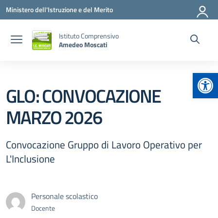
Vai ai contenuti
Vai al menu di navigazione
Vai al footer
Ministero dell'Istruzione e del Merito
Istituto Comprensivo
Amedeo Moscati
Apr
GLO: CONVOCAZIONE
MARZO 2026
Convocazione Gruppo di Lavoro Operativo per
L'Inclusione
Personale scolastico
Docente