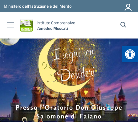
Vai ai contenuti
Vai al menu di navigazione
Vai al footer
Ministero dell'Istruzione e del Merito
Istituto Comprensivo
Amedeo Moscati
Apr