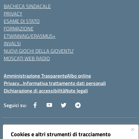
BACHECA SINDACALE
PRIVACY
ESAME DI STATO
FORMAZIONE
ETWINNING/ERASMUS+
INVALSI
NUOVI GIOCHI DELLA GIOVENTU’
MOSCATI WEB RADIO
Amministrazione Trasparente
Albo online
Privacy…Informativa trattamento dati personali
Dichiarazione di accessibilità
Note legali
Seguici su:
Indirizzo:
Via della Repubblica 84098 – Pontecagnano Faiano (SA)
Cookies e altri strumenti di tracciamento
Centralino:
089 201032
Email:
saic88800v@istruzione.it