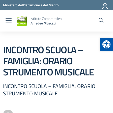
Vai ai contenuti
Vai al menu di navigazione
Vai al footer
Ministero dell'Istruzione e del Merito
Istituto Comprensivo
Amedeo Moscati
Apr
INCONTRO SCUOLA –
FAMIGLIA: ORARIO
STRUMENTO MUSICALE
INCONTRO SCUOLA – FAMIGLIA: ORARIO
STRUMENTO MUSICALE