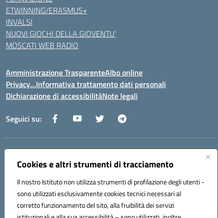
ETWINNING/ERASMUS+
INVALSI
NUOVI GIOCHI DELLA GIOVENTU’
MOSCATI WEB RADIO
Amministrazione Trasparente
Albo online
Privacy…Informativa trattamento dati personali
Dichiarazione di accessibilità
Note legali
Seguici su:
Indirizzo:
Via della Repubblica 84098 – Pontecagnano Faiano (SA)
Centralino:
Cookies e altri strumenti di tracciamento
089 201032
Email:
saic88800v@istruzione.it
Posta elettronica certificata (PEC):
saic88800v@pec.istruzione.it
Il nostro Istituto non utilizza strumenti di profilazione degli utenti -
Codice fiscale: 80028930651
sono utilizzati esclusivamente cookies tecnici necessari al
Codice meccanografico:
saic88800v
corretto funzionamento del sito, alla fruibilità dei servizi
Codice unico di fatturazione (CUF): UFLEGP
istituzionali e alla sua accessibilità – sono utilizzati, inoltre,