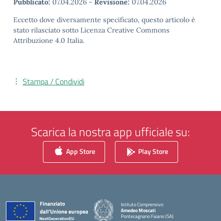
Pubblicato:
07.04.2026
-
Revisione:
07.04.2026
Eccetto dove diversamente specificato, questo articolo è
stato rilasciato sotto Licenza Creative Commons
Attribuzione 4.0 Italia.
Stampa / Condividi
Scarica la nostra app ufficiale su:
App Store
Play Store
Istituto Comprensivo
Amedeo Moscati
Pontecagnano Faiano (SA)