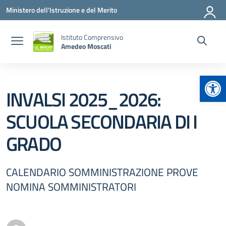
Vai ai contenuti
Vai al menu di navigazione
Vai al footer
Ministero dell'Istruzione e del Merito
Istituto Comprensivo
Amedeo Moscati
Apr
INVALSI 2025_2026:
SCUOLA SECONDARIA DI I
GRADO
CALENDARIO SOMMINISTRAZIONE PROVE
NOMINA SOMMINISTRATORI