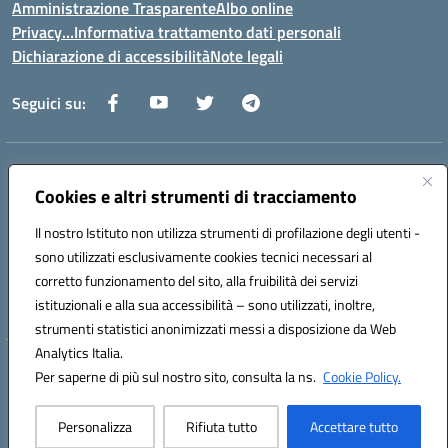
Amministrazione Trasparente
Albo online
Privacy…Informativa trattamento dati personali
Dichiarazione di accessibilità
Note legali
Seguici su:
Indirizzo:
Via della Repubblica 84098 – Pontecagnano Faiano (SA)
Centralino:
Cookies e altri strumenti di tracciamento
089 201032
Email:
saic88800v@istruzione.it
Posta elettronica certificata (PEC):
saic88800v@pec.istruzione.it
Il nostro Istituto non utilizza strumenti di profilazione degli utenti -
Codice fiscale: 80028930651
sono utilizzati esclusivamente cookies tecnici necessari al
Codice meccanografico:
saic88800v
corretto funzionamento del sito, alla fruibilità dei servizi
Codice unico di fatturazione (CUF): UFLEGP
istituzionali e alla sua accessibilità – sono utilizzati, inoltre,
strumenti statistici anonimizzati messi a disposizione da Web
Analytics Italia.
Hosting & Powered by 3D Solution S.r.l.
Per saperne di più sul nostro sito, consulta la ns.
Cookie Policy.
Concept & Design by Designers Italia
Personalizza
Rifiuta tutto
Accettare tutto