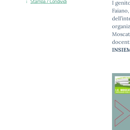
Stampa / Condividi
I genit
Faiano,
dell’in
organiz
Moscati
docenti
INSIE