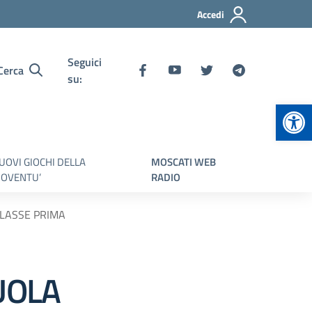
Accedi
Seguici
Cerca
su:
Apr
UOVI GIOCHI DELLA
MOSCATI WEB
IOVENTU’
RADIO
CLASSE PRIMA
UOLA