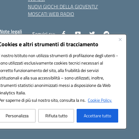
NUOVI GIOCHI DELLA GIOVENTU’
MOSCATI WEB RADIO
Note legali
Seguici su:
Cookies e altri strumenti di tracciamento
Il nostro Istituto non utilizza strumenti di profilazione degli utenti -
8800v@pec.istruzione.it
sono utilizzati esclusivamente cookies tecnici necessari al
corretto funzionamento del sito, alla fruibilità dei servizi
istituzionali e alla sua accessibilità – sono utilizzati, inoltre,
strumenti statistici anonimizzati messi a disposizione da Web
Analytics Italia.
Per saperne di più sul nostro sito, consulta la ns.
Cookie Policy.
Personalizza
Rifiuta tutto
Accettare tutto