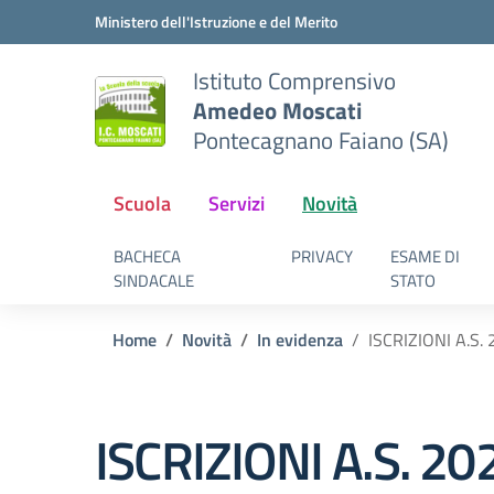
Vai ai contenuti
Vai al menu di navigazione
Vai al footer
Ministero dell'Istruzione e del Merito
Istituto Comprensivo
Amedeo Moscati
Pontecagnano Faiano (SA)
Scuola
Servizi
Novità
BACHECA
PRIVACY
ESAME DI
SINDACALE
STATO
Home
Novità
In evidenza
ISCRIZIONI A.
ISCRIZIONI A.S. 