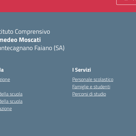
tituto Comprensivo
medeo Moscati
ontecagnano Faiano (SA)
Visita la pagina iniziale della scuola
la
I Servizi
zione
Personale scolastico
Famiglie e studenti
della scuola
Percorsi di studio
della scuola
azione