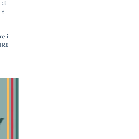
 di
 e
re i
IRE