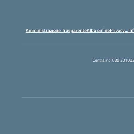
Amministrazione Trasparente
Albo online
Privacy…Inf
Centralino:
089 20103