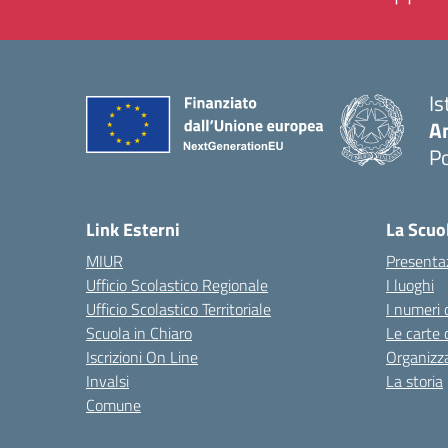
Is
A
P
— 
Link Esterni
La Scuo
MIUR
Presenta
Ufficio Scolastico Regionale
I luoghi
Ufficio Scolastico Territoriale
I numeri 
Scuola in Chiaro
Le carte 
Iscrizioni On Line
Organizz
Invalsi
La storia
Comune