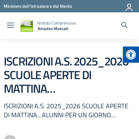
Vai ai contenuti
Vai al menu di navigazione
Vai al footer
Ministero dell'Istruzione e del Merito
Istituto Comprensivo
Amedeo Moscati
Apr
ISCRIZIONI A.S. 2025_2026
SCUOLE APERTE DI
MATTINA…
ISCRIZIONI A.S. 2025_2026 SCUOLE APERTE
DI MATTINA...ALUNNI PER UN GIORNO...