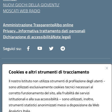
NUOVI GIOCHI DELLA GIOVENTU’
MOSCATI WEB RADIO
Amministrazione Trasparente
Albo online
Privacy…Informativa trattamento dati personali
Dichiarazione di accessibilità
Note legali
Seguici su:
Indirizzo:
Via della Repubblica 84098 – Pontecagnano Faiano (SA)
Cookies e altri strumenti di tracciamento
Centralino:
089 201032
Email:
saic88800v@istruzione.it
Posta elettronica certificata (PEC):
saic88800v@pec.istruzione.it
Il nostro Istituto non utilizza strumenti di profilazione degli utenti -
Codice fiscale: 80028930651
sono utilizzati esclusivamente cookies tecnici necessari al
Codice meccanografico:
saic88800v
corretto funzionamento del sito, alla fruibilità dei servizi
Codice unico di fatturazione (CUF): UFLEGP
istituzionali e alla sua accessibilità – sono utilizzati, inoltre,
strumenti statistici anonimizzati messi a disposizione da Web
Analytics Italia.