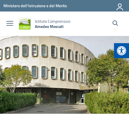
Vai ai contenuti
Vai al menu di navigazione
Vai al footer
Ministero dell'Istruzione e del Merito
Istituto Comprensivo
Amedeo Moscati
Apr