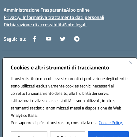
Amministrazione Trasparente
Albo online
Privacy…Informativa trattamento dati personali
Dichiarazione di accessibilità
Note legali
Seguici su:
Indirizzo:
Via della Repubblica 84098 – Pontecagnano Faiano (SA)
Cookies e altri strumenti di tracciamento
Centralino:
089 201032
Email:
saic88800v@istruzione.it
Posta elettronica certificata (PEC):
saic88800v@pec.istruzione.it
Il nostro Istituto non utilizza strumenti di profilazione degli utenti -
Codice fiscale: 80028930651
sono utilizzati esclusivamente cookies tecnici necessari al
Codice meccanografico:
saic88800v
corretto funzionamento del sito, alla fruibilità dei servizi
Codice unico di fatturazione (CUF): UFLEGP
istituzionali e alla sua accessibilità – sono utilizzati, inoltre,
strumenti statistici anonimizzati messi a disposizione da Web
Analytics Italia.
Hosting & Powered by 3D Solution S.r.l.
Per saperne di più sul nostro sito, consulta la ns.
Cookie Policy.
Concept & Design by Designers Italia