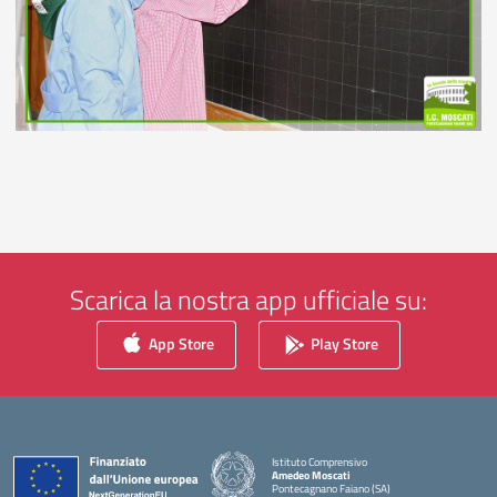
Scarica la nostra app ufficiale su:
App Store
Play Store
Istituto Comprensivo
Amedeo Moscati
Pontecagnano Faiano (SA)