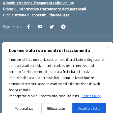
Amministrazione Trasparente
Albo online
Privacy…Informativa trattamento dati personali
Dichiarazione di accessibilità
Note legali
Seguici su:
Indirizzo:
Via della Repubblica 84098 – Pontecagnano Faiano (SA)
Centralino:
089 201032
Email:
saic88800v@istruzione.it
Cookies e altri strumenti di tracciamento
Posta elettronica certificata (PEC):
saic88800v@pec.istruzione.it
Il nostro Istituto non utilizza strumenti di profilazione degli utenti -
Codice fiscale: 80028930651
sono utilizzati esclusivamente cookies tecnici necessari al
Codice meccanografico:
saic88800v
corretto funzionamento del sito, alla fruibilità dei servizi
Codice unico di fatturazione (CUF): UFLEGP
istituzionali e alla sua accessibilità – sono utilizzati, inoltre,
strumenti statistici anonimizzati messi a disposizione da Web
Analytics Italia.
Hosting & Powered by 3D Solution S.r.l.
Per saperne di più sul nostro sito, consulta la ns.
Cookie Policy.
Concept & Design by Designers Italia
Personalizza
Rifiuta tutto
Accettare tutto