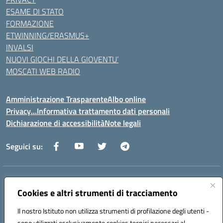
ESAME DI STATO
FORMAZIONE
ETWINNING/ERASMUS+
INVALSI
NUOVI GIOCHI DELLA GIOVENTU’
MOSCATI WEB RADIO
Amministrazione Trasparente
Albo online
Privacy…Informativa trattamento dati personali
Dichiarazione di accessibilità
Note legali
Seguici su:
Indirizzo:
Via della Repubblica 84098 – Pontecagnano Faiano (SA)
Cookies e altri strumenti di tracciamento
Centralino:
089 201032
Email:
saic88800v@istruzione.it
Posta elettronica certificata (PEC):
saic88800v@pec.istruzione.it
Il nostro Istituto non utilizza strumenti di profilazione degli utenti -
Codice fiscale: 80028930651
sono utilizzati esclusivamente cookies tecnici necessari al