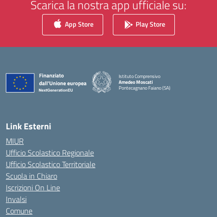
Scarica la nostra app ufficiale su:
App Store
Play Store
Istituto Comprensivo
Amedeo Moscati
Pontecagnano Faiano (SA)
— Visita la pagina iniziale della scuola
Link Esterni
MIUR
Ufficio Scolastico Regionale
Ufficio Scolastico Territoriale
Scuola in Chiaro
Iscrizioni On Line
Invalsi
Comune