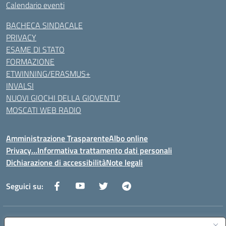
Calendario eventi
BACHECA SINDACALE
PRIVACY
ESAME DI STATO
FORMAZIONE
ETWINNING/ERASMUS+
INVALSI
NUOVI GIOCHI DELLA GIOVENTU’
MOSCATI WEB RADIO
Amministrazione Trasparente
Albo online
Privacy…Informativa trattamento dati personali
Dichiarazione di accessibilità
Note legali
Seguici su:
Indirizzo:
Via della Repubblica 84098 – Pontecagnano Faiano (SA)