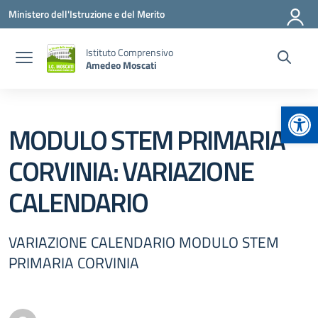
Vai ai contenuti
Vai al menu di navigazione
Vai al footer
Ministero dell'Istruzione e del Merito
Istituto Comprensivo
Amedeo Moscati
Apr
MODULO STEM PRIMARIA
CORVINIA: VARIAZIONE
CALENDARIO
VARIAZIONE CALENDARIO MODULO STEM
PRIMARIA CORVINIA