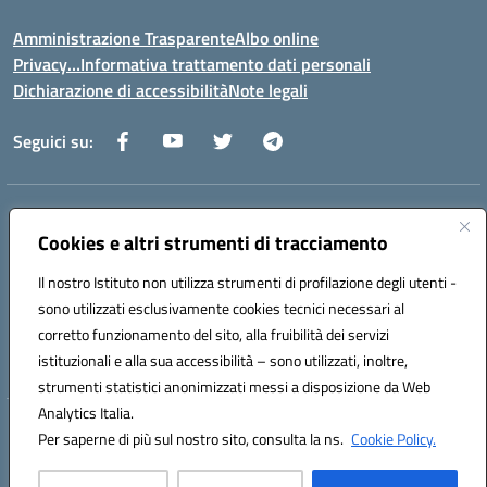
Amministrazione Trasparente
Albo online
Privacy…Informativa trattamento dati personali
Dichiarazione di accessibilità
Note legali
Seguici su:
Indirizzo:
Via della Repubblica 84098 – Pontecagnano Faiano (SA)
Centralino:
Cookies e altri strumenti di tracciamento
089 201032
Email:
saic88800v@istruzione.it
Posta elettronica certificata (PEC):
saic88800v@pec.istruzione.it
Il nostro Istituto non utilizza strumenti di profilazione degli utenti -
Codice fiscale: 80028930651
sono utilizzati esclusivamente cookies tecnici necessari al
Codice meccanografico:
saic88800v
corretto funzionamento del sito, alla fruibilità dei servizi
Codice unico di fatturazione (CUF): UFLEGP
istituzionali e alla sua accessibilità – sono utilizzati, inoltre,
strumenti statistici anonimizzati messi a disposizione da Web
Analytics Italia.
Hosting & Powered by 3D Solution S.r.l.
Per saperne di più sul nostro sito, consulta la ns.
Cookie Policy.
Concept & Design by Designers Italia