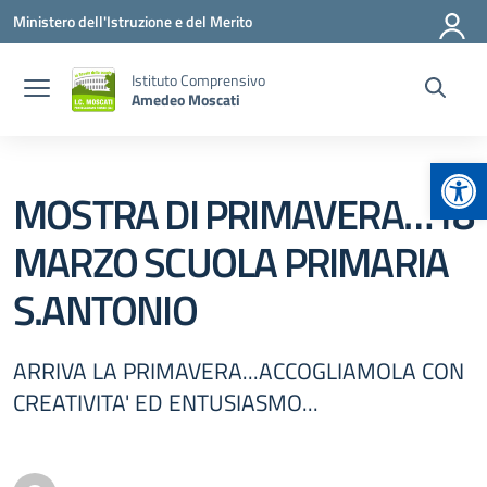
Vai ai contenuti
Vai al menu di navigazione
Vai al footer
Ministero dell'Istruzione e del Merito
Istituto Comprensivo
Amedeo Moscati
Apr
MOSTRA DI PRIMAVERA…18
MARZO SCUOLA PRIMARIA
S.ANTONIO
ARRIVA LA PRIMAVERA...ACCOGLIAMOLA CON
CREATIVITA' ED ENTUSIASMO...