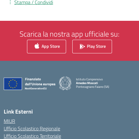
Stampa / Condividi
Scarica la nostra app ufficiale su:
App Store
Play Store
Istituto Comprensivo
Amedeo Moscati
Pontecagnano Faiano (SA)
— Visita la pagina iniziale della scuola
Link Esterni
MIUR
Ufficio Scolastico Regionale
Ufficio Scolastico Territoriale