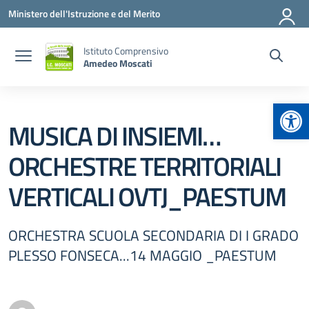
Vai ai contenuti
Vai al menu di navigazione
Vai al footer
Ministero dell'Istruzione e del Merito
Istituto Comprensivo
Amedeo Moscati
Apr
MUSICA DI INSIEMI…
ORCHESTRE TERRITORIALI
VERTICALI OVTJ_PAESTUM
ORCHESTRA SCUOLA SECONDARIA DI I GRADO
PLESSO FONSECA...14 MAGGIO _PAESTUM