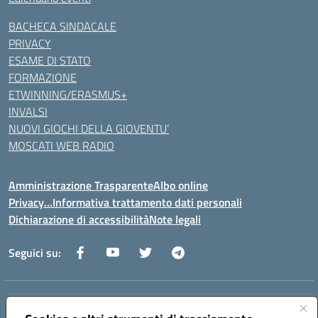
BACHECA SINDACALE
PRIVACY
ESAME DI STATO
FORMAZIONE
ETWINNING/ERASMUS+
INVALSI
NUOVI GIOCHI DELLA GIOVENTU’
MOSCATI WEB RADIO
Amministrazione Trasparente
Albo online
Privacy…Informativa trattamento dati personali
Dichiarazione di accessibilità
Note legali
Seguici su:
Indirizzo:
Via della Repubblica 84098 – Pontecagnano Faiano (SA)
Centralino:
089 201032
Email:
saic88800v@istruzione.it