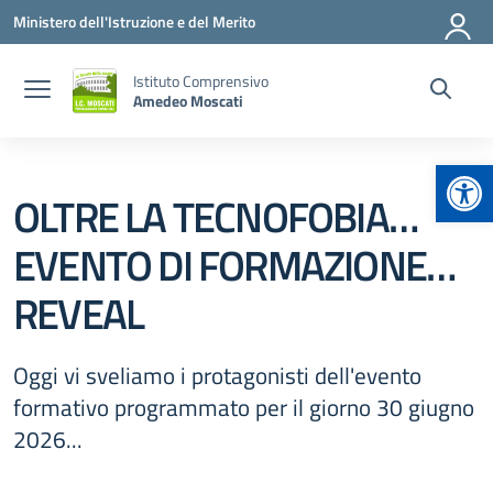
Vai ai contenuti
Vai al menu di navigazione
Vai al footer
Ministero dell'Istruzione e del Merito
Istituto Comprensivo
Amedeo Moscati
Apr
OLTRE LA TECNOFOBIA…
EVENTO DI FORMAZIONE…
REVEAL
Oggi vi sveliamo i protagonisti dell'evento
formativo programmato per il giorno 30 giugno
2026...