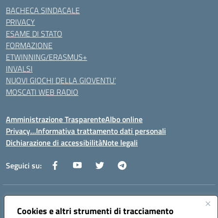
BACHECA SINDACALE
PRIVACY
ESAME DI STATO
FORMAZIONE
ETWINNING/ERASMUS+
INVALSI
NUOVI GIOCHI DELLA GIOVENTU’
MOSCATI WEB RADIO
Amministrazione Trasparente
Albo online
Privacy…Informativa trattamento dati personali
Dichiarazione di accessibilità
Note legali
Seguici su:
Indirizzo:
Via della Repubblica 84098 – Pontecagnano Faiano (SA)
Cookies e altri strumenti di tracciamento
Centralino:
089 201032
Email:
saic88800v@istruzione.it