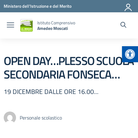
Vai ai contenuti
Vai al menu di navigazione
Vai al footer
Ministero dell'Istruzione e del Merito
Istituto Comprensivo
Amedeo Moscati
Apr
OPEN DAY…PLESSO SCUOLA
SECONDARIA FONSECA…
19 DICEMBRE DALLE ORE 16.00...
Personale scolastico