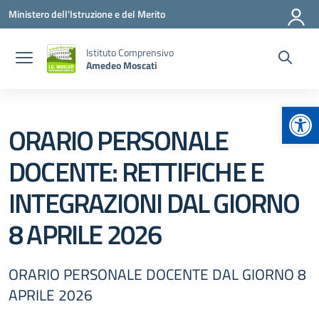
Vai ai contenuti
Vai al menu di navigazione
Vai al footer
Ministero dell'Istruzione e del Merito
Istituto Comprensivo
Amedeo Moscati
Apr
ORARIO PERSONALE
DOCENTE: RETTIFICHE E
INTEGRAZIONI DAL GIORNO
8 APRILE 2026
ORARIO PERSONALE DOCENTE DAL GIORNO 8
APRILE 2026