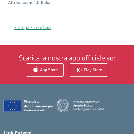
Attribuzione 4.0 Italia.
Stampa / Condividi
Scarica la nostra app ufficiale su:
App Store
Play Store
Istituto Comprensivo
Amedeo Moscati
Pontecagnano Faiano (SA)
— Visita la pagina iniziale della scuola
Link Esterni