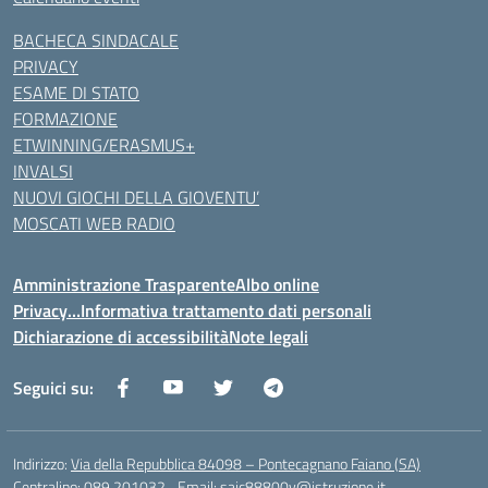
BACHECA SINDACALE
PRIVACY
ESAME DI STATO
FORMAZIONE
ETWINNING/ERASMUS+
INVALSI
NUOVI GIOCHI DELLA GIOVENTU’
MOSCATI WEB RADIO
Amministrazione Trasparente
Albo online
Privacy…Informativa trattamento dati personali
Dichiarazione di accessibilità
Note legali
Seguici su:
Indirizzo:
Via della Repubblica 84098 – Pontecagnano Faiano (SA)
Centralino:
089 201032
Email:
saic88800v@istruzione.it