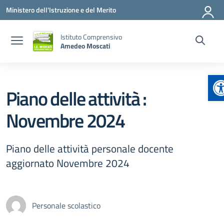
Vai ai contenuti
Vai al menu di navigazione
Vai al footer
Ministero dell'Istruzione e del Merito
Istituto Comprensivo
Amedeo Moscati
A
Piano delle attività :
Novembre 2024
Piano delle attività personale docente
aggiornato Novembre 2024
Personale scolastico