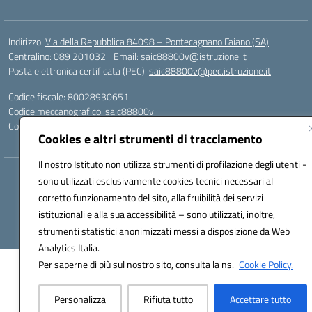
Indirizzo:
Via della Repubblica 84098 – Pontecagnano Faiano (SA)
Centralino:
089 201032
Email:
saic88800v@istruzione.it
Posta elettronica certificata (PEC):
saic88800v@pec.istruzione.it
Codice fiscale: 80028930651
Codice meccanografico:
saic88800v
Codice unico di fatturazione (CUF): UFLEGP
Cookies e altri strumenti di tracciamento
Il nostro Istituto non utilizza strumenti di profilazione degli utenti -
Hosting & Powered by 3D Solution S.r.l.
sono utilizzati esclusivamente cookies tecnici necessari al
Concept & Design by Designers Italia
corretto funzionamento del sito, alla fruibilità dei servizi
istituzionali e alla sua accessibilità – sono utilizzati, inoltre,
strumenti statistici anonimizzati messi a disposizione da Web
Analytics Italia.
Per saperne di più sul nostro sito, consulta la ns.
Cookie Policy.
Personalizza
Rifiuta tutto
Accettare tutto