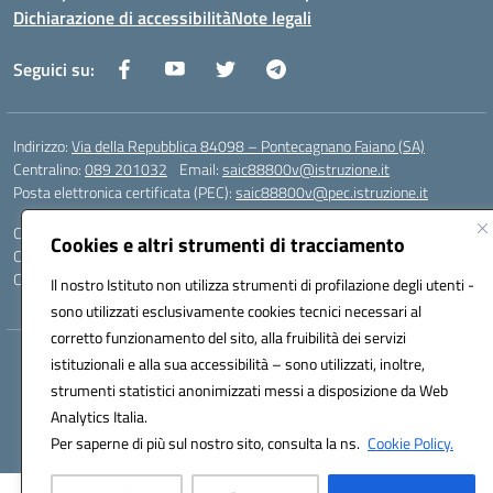
Dichiarazione di accessibilità
Note legali
Seguici su:
Indirizzo:
Via della Repubblica 84098 – Pontecagnano Faiano (SA)
Centralino:
089 201032
Email:
saic88800v@istruzione.it
Posta elettronica certificata (PEC):
saic88800v@pec.istruzione.it
Codice fiscale: 80028930651
Cookies e altri strumenti di tracciamento
Codice meccanografico:
saic88800v
Codice unico di fatturazione (CUF): UFLEGP
Il nostro Istituto non utilizza strumenti di profilazione degli utenti -
sono utilizzati esclusivamente cookies tecnici necessari al
corretto funzionamento del sito, alla fruibilità dei servizi
Hosting & Powered by 3D Solution S.r.l.
istituzionali e alla sua accessibilità – sono utilizzati, inoltre,
Concept & Design by Designers Italia
strumenti statistici anonimizzati messi a disposizione da Web
Analytics Italia.
Per saperne di più sul nostro sito, consulta la ns.
Cookie Policy.