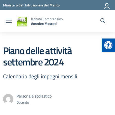
Vai ai contenuti
Vai al menu di navigazione
Vai al footer
Ministero dell'Istruzione e del Merito
Istituto Comprensivo
Amedeo Moscati
Apr
Piano delle attività
settembre 2024
Calendario degli impegni mensili
Personale scolastico
Docente