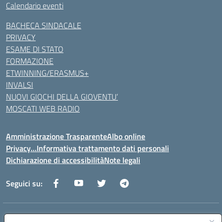
Calendario eventi
BACHECA SINDACALE
PRIVACY
ESAME DI STATO
FORMAZIONE
ETWINNING/ERASMUS+
INVALSI
NUOVI GIOCHI DELLA GIOVENTU’
MOSCATI WEB RADIO
Amministrazione Trasparente
Albo online
Privacy…Informativa trattamento dati personali
Dichiarazione di accessibilità
Note legali
Seguici su:
Indirizzo:
Via della Repubblica 84098 – Pontecagnano Faiano (SA)