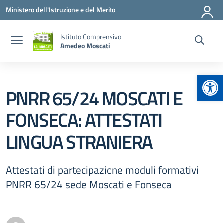
Vai ai contenuti
Vai al menu di navigazione
Vai al footer
Ministero dell'Istruzione e del Merito
Istituto Comprensivo
Amedeo Moscati
Apr
PNRR 65/24 MOSCATI E
FONSECA: ATTESTATI
LINGUA STRANIERA
Attestati di partecipazione moduli formativi
PNRR 65/24 sede Moscati e Fonseca