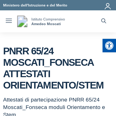
Vai ai contenuti
Vai al menu di navigazione
Vai al footer
Ministero dell'Istruzione e del Merito
Istituto Comprensivo
Amedeo Moscati
Apr
PNRR 65/24
MOSCATI_FONSECA
ATTESTATI
ORIENTAMENTO/STEM
Attestati di partecipazione PNRR 65/24
Moscati_Fonseca moduli Orientamento e
Stem