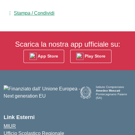
Stampa / Condividi
Scarica la nostra app ufficiale su:
App Store
Play Store
Istituto Comprensivo
Amedeo Moscati
Pontecagnano Faiano
(SA)
— Visita la pagina iniziale d
Link Esterni
MIUR
Ufficio Scolastico Regionale