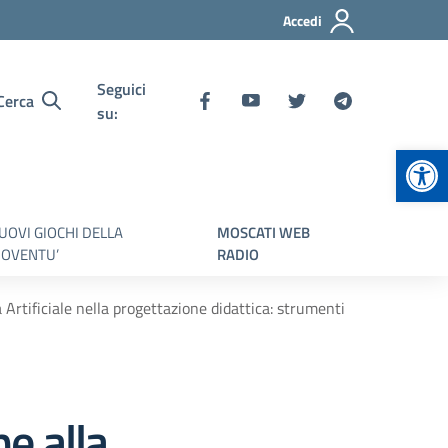
Accedi
Seguici
Cerca
su:
Apr
UOVI GIOCHI DELLA
MOSCATI WEB
IOVENTU’
RADIO
rtificiale nella progettazione didattica: strumenti
e alla