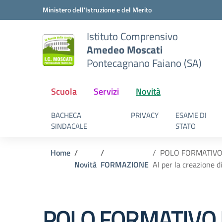
Vai ai contenuti
Vai al menu di navigazione
Vai al footer
Ministero dell'Istruzione e del Merito
Istituto Comprensivo
Amedeo Moscati
Pontecagnano Faiano (SA)
Scuola
Servizi
Novità
BACHECA
PRIVACY
ESAME DI
SINDACALE
STATO
Home
POLO FORMATIVO B. 
Novità
FORMAZIONE
AI per la creazione 
POLO FORMATIVO B