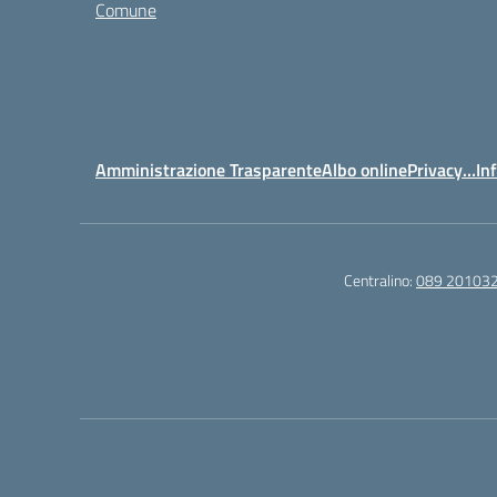
Comune
Amministrazione Trasparente
Albo online
Privacy…Inf
Centralino:
089 20103