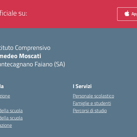
iciale su:
App
tituto Comprensivo
medeo Moscati
ontecagnano Faiano (SA)
Visita la pagina iniziale della scuola
la
I Servizi
zione
Personale scolastico
Famiglie e studenti
della scuola
Percorsi di studio
della scuola
azione