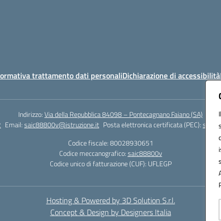
ormativa trattamento dati personali
Dichiarazione di accessibilità
Indirizzo:
Via della Repubblica 84098 – Pontecagnano Faiano (SA)
2
Email:
saic88800v@istruzione.it
Posta elettronica certificata (PEC):
saic8
Codice fiscale: 80028930651
Codice meccanografico:
saic88800v
Codice unico di fatturazione (CUF): UFLEGP
Hosting & Powered by 3D Solution S.r.l.
Concept & Design by Designers Italia