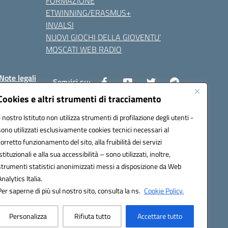
FORMAZIONE
ETWINNING/ERASMUS+
INVALSI
NUOVI GIOCHI DELLA GIOVENTU’
MOSCATI WEB RADIO
Note legali
Seguici su:
Cookies e altri strumenti di tracciamento
Il nostro Istituto non utilizza strumenti di profilazione degli utenti -
8800v@pec.istruzione.it
sono utilizzati esclusivamente cookies tecnici necessari al
corretto funzionamento del sito, alla fruibilità dei servizi
istituzionali e alla sua accessibilità – sono utilizzati, inoltre,
strumenti statistici anonimizzati messi a disposizione da Web
Analytics Italia.
Per saperne di più sul nostro sito, consulta la ns.
Cookie Policy.
Personalizza
Rifiuta tutto
Accettare tutto