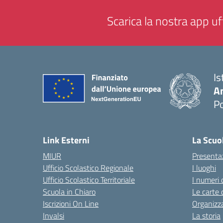
Scarica la nostra app uff
Is
A
P
— 
Link Esterni
La Scuo
MIUR
Presenta
Ufficio Scolastico Regionale
I luoghi
Ufficio Scolastico Territoriale
I numeri 
Scuola in Chiaro
Le carte 
Iscrizioni On Line
Organizz
Invalsi
La storia