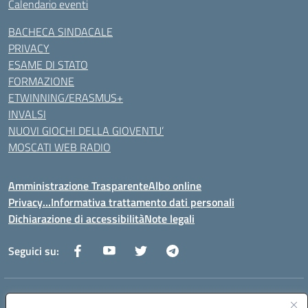
Calendario eventi
BACHECA SINDACALE
PRIVACY
ESAME DI STATO
FORMAZIONE
ETWINNING/ERASMUS+
INVALSI
NUOVI GIOCHI DELLA GIOVENTU’
MOSCATI WEB RADIO
Amministrazione Trasparente
Albo online
Privacy…Informativa trattamento dati personali
Dichiarazione di accessibilità
Note legali
Seguici su:
Indirizzo:
Via della Repubblica 84098 – Pontecagnano Faiano (SA)