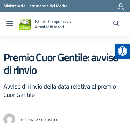
Vai ai contenuti
Vai al menu di navigazione
Vai al footer
Ministero dell'Istruzione e del Merito
Istituto Comprensivo
Amedeo Moscati
Apr
Premio Cuor Gentile: avviso
di rinvio
Avviso di rinvio della data relativa al premio
Cuor Gentile
Personale scolastico