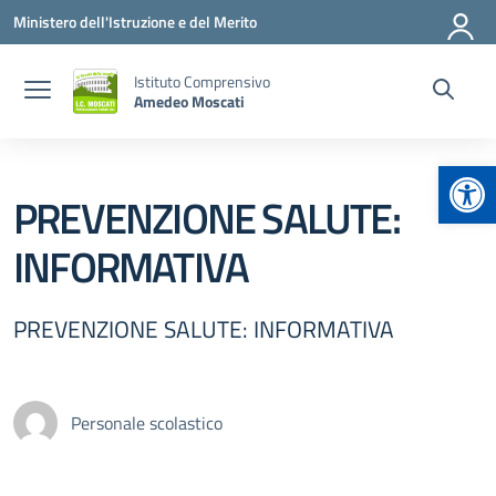
Vai ai contenuti
Vai al menu di navigazione
Vai al footer
Ministero dell'Istruzione e del Merito
Istituto Comprensivo
Amedeo Moscati
Apr
PREVENZIONE SALUTE:
INFORMATIVA
PREVENZIONE SALUTE: INFORMATIVA
Personale scolastico