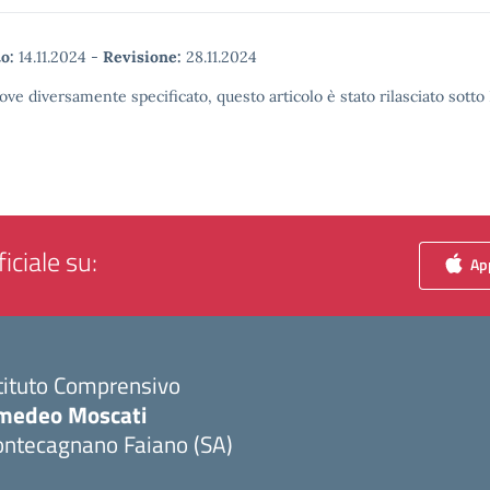
o:
14.11.2024
-
Revisione:
28.11.2024
ove diversamente specificato, questo articolo è stato rilasciato sott
iciale su:
App
tituto Comprensivo
medeo Moscati
ontecagnano Faiano (SA)
Visita la pagina iniziale della scuola