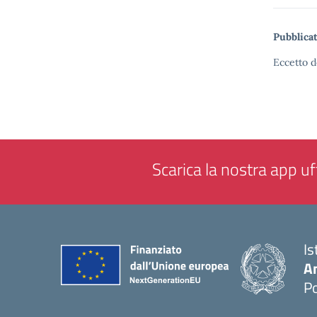
Pubblicat
Eccetto d
Scarica la nostra app uff
Is
A
P
— 