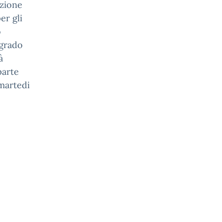
azione
er gli
o
 grado
à
parte
 martedi
o