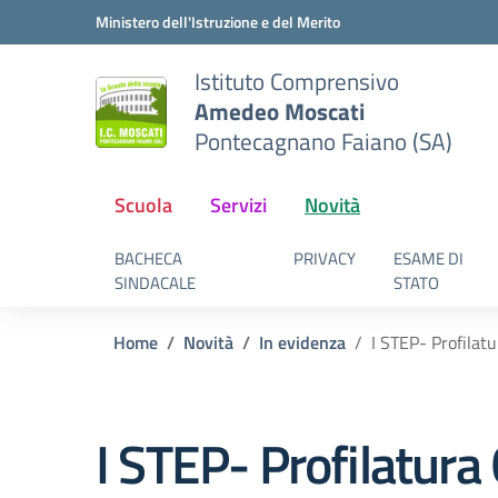
Vai ai contenuti
Vai al menu di navigazione
Vai al footer
Ministero dell'Istruzione e del Merito
Istituto Comprensivo
Amedeo Moscati
Pontecagnano Faiano (SA)
Scuola
Servizi
Novità
BACHECA
PRIVACY
ESAME DI
SINDACALE
STATO
Home
Novità
In evidenza
I STEP- Profilat
I STEP- Profilatur