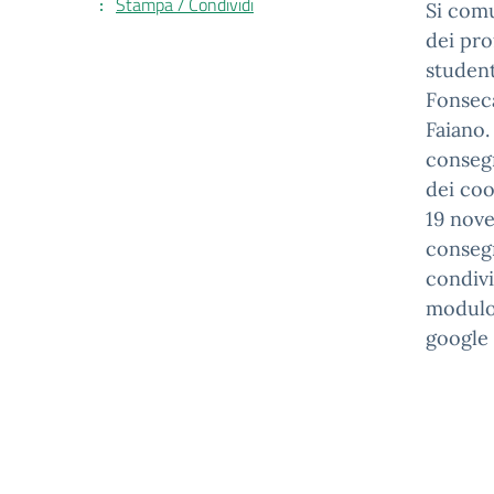
Stampa / Condividi
Si comu
dei pro
student
Fonseca
Faiano.
consegn
dei coo
19 nove
consegn
condivi
modulo 
google 