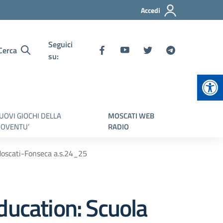
Accedi
Seguici
Cerca
su:
Apr
UOVI GIOCHI DELLA
MOSCATI WEB
IOVENTU’
RADIO
 Moscati-Fonseca a.s.24_25
ducation: Scuola