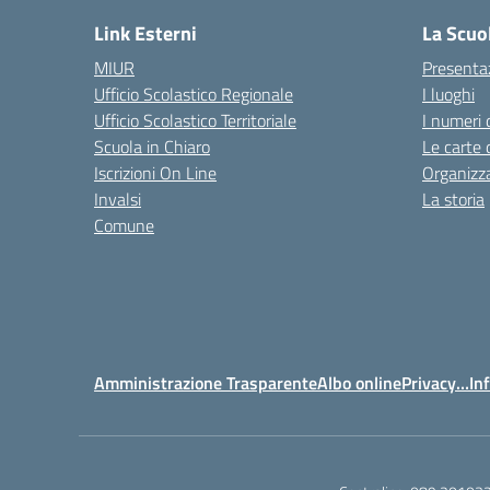
Link Esterni
La Scuo
MIUR
Presenta
Ufficio Scolastico Regionale
I luoghi
Ufficio Scolastico Territoriale
I numeri 
Scuola in Chiaro
Le carte 
Iscrizioni On Line
Organizz
Invalsi
La storia
Comune
Amministrazione Trasparente
Albo online
Privacy…Inf