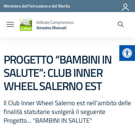
Vai ai contenuti
Vai al menu di navigazione
Vai al footer
Ministero dell'Istruzione e del Merito
Istituto Comprensivo
Amedeo Moscati
Apr
PROGETTO “BAMBINI IN
SALUTE”: CLUB INNER
WHEEL SALERNO EST
Il Club Inner Wheel Salerno est nell’ambito delle
finalità statutarie svolgerà il seguente
Progetto... "BAMBINI IN SALUTE"