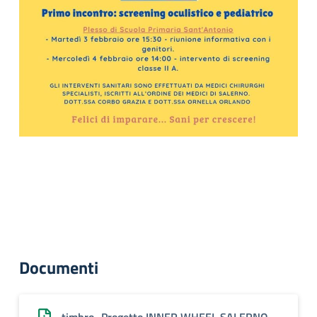
Documenti
timbro_Progetto INNER WHEEL SALERNO