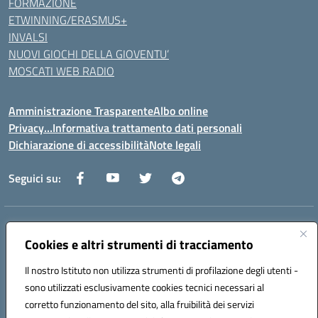
FORMAZIONE
ETWINNING/ERASMUS+
INVALSI
NUOVI GIOCHI DELLA GIOVENTU’
MOSCATI WEB RADIO
Amministrazione Trasparente
Albo online
Privacy…Informativa trattamento dati personali
Dichiarazione di accessibilità
Note legali
Seguici su:
Indirizzo:
Via della Repubblica 84098 – Pontecagnano Faiano (SA)
Centralino:
089 201032
Email:
saic88800v@istruzione.it
Cookies e altri strumenti di tracciamento
Posta elettronica certificata (PEC):
saic88800v@pec.istruzione.it
Il nostro Istituto non utilizza strumenti di profilazione degli utenti -
Codice fiscale: 80028930651
sono utilizzati esclusivamente cookies tecnici necessari al
Codice meccanografico:
saic88800v
corretto funzionamento del sito, alla fruibilità dei servizi
Codice unico di fatturazione (CUF): UFLEGP