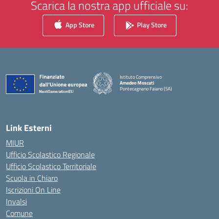
Scarica la nostra app ufficiale su:
App Store
Play Store
Istituto Comprensivo
Amedeo Moscati
Pontecagnano Faiano (SA)
— Visita la pagina iniziale della scuola
Link Esterni
MIUR
Ufficio Scolastico Regionale
Ufficio Scolastico Territoriale
Scuola in Chiaro
Iscrizioni On Line
Invalsi
Comune