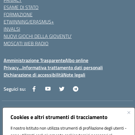
ESAME DI STATO
FORMAZIONE
ETWINNING/ERASMUS+
INVALSI
NUOVI GIOCHI DELLA GIOVENTU’
MOSCATI WEB RADIO
Amministrazione Trasparente
Albo online
Privacy…Informativa trattamento dati personali
Dichiarazione di accessibilità
Note legali
Seguici su:
Indirizzo:
Via della Repubblica 84098 – Pontecagnano Faiano (SA)
Centralino:
089 201032
Email:
saic88800v@istruzione.it
Cookies e altri strumenti di tracciamento
Posta elettronica certificata (PEC):
saic88800v@pec.istruzione.it
Il nostro Istituto non utilizza strumenti di profilazione degli utenti -
Codice fiscale: 80028930651