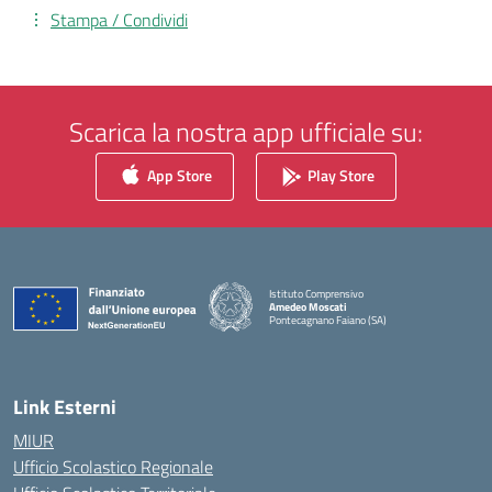
Stampa / Condividi
Scarica la nostra app ufficiale su:
App Store
Play Store
Istituto Comprensivo
Amedeo Moscati
Pontecagnano Faiano (SA)
— Visita la pagina iniziale della scuola
Link Esterni
MIUR
Ufficio Scolastico Regionale