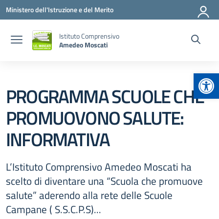
Vai ai contenuti
Vai al menu di navigazione
Vai al footer
Ministero dell'Istruzione e del Merito
Istituto Comprensivo
Amedeo Moscati
Apr
PROGRAMMA SCUOLE CHE
PROMUOVONO SALUTE:
INFORMATIVA
L’Istituto Comprensivo Amedeo Moscati ha
scelto di diventare una “Scuola che promuove
salute” aderendo alla rete delle Scuole
Campane ( S.S.C.P.S)...