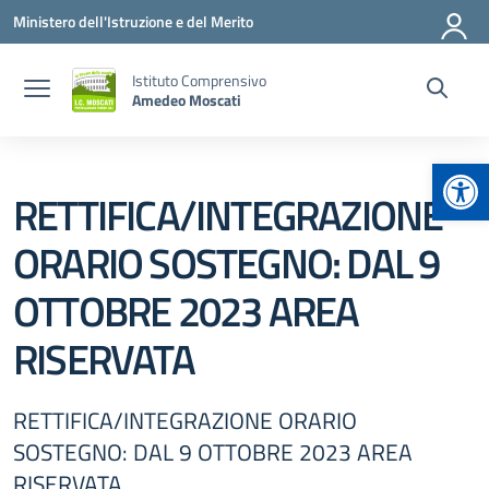
Vai ai contenuti
Vai al menu di navigazione
Vai al footer
Ministero dell'Istruzione e del Merito
Istituto Comprensivo
Amedeo Moscati
Apr
RETTIFICA/INTEGRAZIONE
ORARIO SOSTEGNO: DAL 9
OTTOBRE 2023 AREA
RISERVATA
RETTIFICA/INTEGRAZIONE ORARIO
SOSTEGNO: DAL 9 OTTOBRE 2023 AREA
RISERVATA