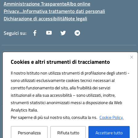
Amministrazione Trasparente
Albo online
Privacy…Informativa trattamento dati personali
Dichiarazione di accessibilità
Note legali
Seguici su:
Indirizzo:
Via della Repubblica 84098 – Pontecagnano Faiano (SA)
Centralino:
Cookies e altri strumenti di tracciamento
089 201032
Email:
saic88800v@istruzione.it
Posta elettronica certificata (PEC):
saic88800v@pec.istruzione.it
Il nostro Istituto non utilizza strumenti di profilazione degli utenti -
Codice fiscale: 80028930651
sono utilizzati esclusivamente cookies tecnici necessari al
Codice meccanografico:
saic88800v
corretto funzionamento del sito, alla fruibilità dei servizi
Codice unico di fatturazione (CUF): UFLEGP
istituzionali e alla sua accessibilità – sono utilizzati, inoltre,
strumenti statistici anonimizzati messi a disposizione da Web
Analytics Italia.
Hosting & Powered by 3D Solution S.r.l.
Per saperne di più sul nostro sito, consulta la ns.
Cookie Policy.
Concept & Design by Designers Italia
Personalizza
Rifiuta tutto
Accettare tutto